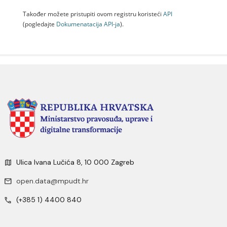
Također možete pristupiti ovom registru koristeći
API
(pogledajte
Dokumenаtаcijа API-jа
).