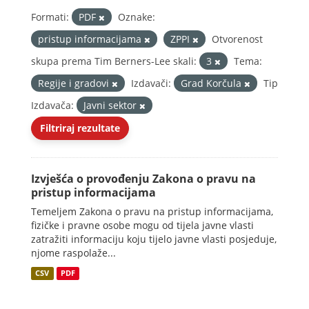
Formati:
PDF
Oznake:
pristup informacijama
ZPPI
Otvorenost
skupa prema Tim Berners-Lee skali:
3
Tema:
Regije i gradovi
Izdavači:
Grad Korčula
Tip
Izdavača:
Javni sektor
Filtriraj rezultate
Izvješća o provođenju Zakona o pravu na
pristup informacijama
Temeljem Zakona o pravu na pristup informacijama,
fizičke i pravne osobe mogu od tijela javne vlasti
zatražiti informaciju koju tijelo javne vlasti posjeduje,
njome raspolaže...
CSV
PDF