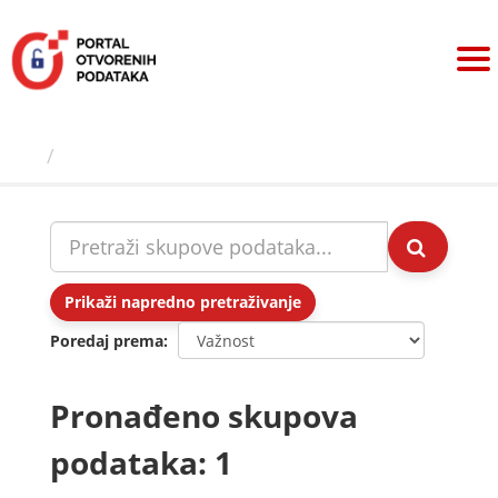
Preskoči
na
sadržaj
Skupovi podаtаkа
Prikaži napredno pretraživanje
Poredaj prema
Pronađeno skupova
podataka: 1