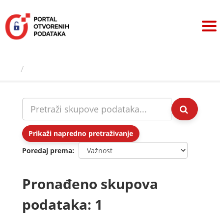
Preskoči
na
sadržaj
Skupovi podаtаkа
Prikaži napredno pretraživanje
Poredaj prema
Pronađeno skupova
podataka: 1