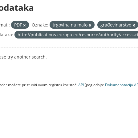
odataka
mati:
PDF
Oznake:
trgovina na malo
građevinarstvo
ataka:
http://publications.europa.eu/resource/authority/access-
ase try another search.
đer možete pristupiti ovom registru koristeći
API
(pogledajte
Dokumenаtаcijа AP