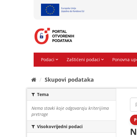
Preskoči
na
sadržaj
Skupovi podаtаkа
Tema
Nema stavki koje odgovaraju kriterijima
pretrage
P
Visokovrijedni podaci
N