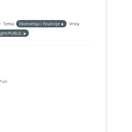
Tema:
Ekonomija i financije
Vrsta
right/PUBLIC
I-jа
).