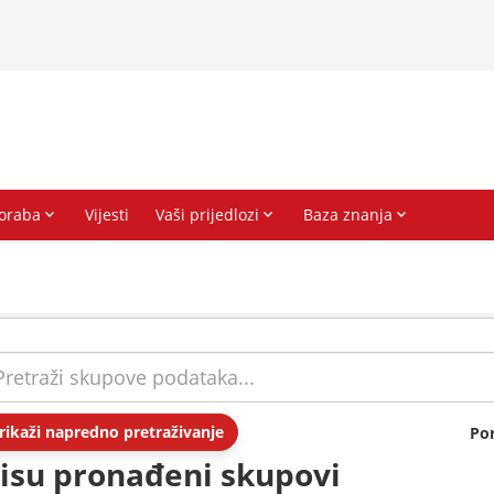
rikaži napredno pretraživanje
Po
isu pronađeni skupovi