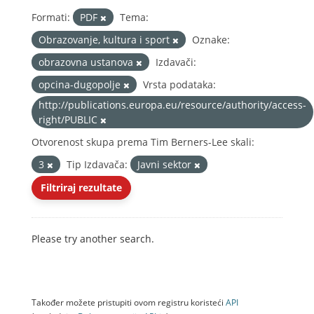
Formati:
PDF
Tema:
Obrazovanje, kultura i sport
Oznake:
obrazovna ustanova
Izdavači:
opcina-dugopolje
Vrsta podataka:
http://publications.europa.eu/resource/authority/access-
right/PUBLIC
Otvorenost skupa prema Tim Berners-Lee skali:
3
Tip Izdavača:
Javni sektor
Filtriraj rezultate
Please try another search.
Također možete pristupiti ovom registru koristeći
API