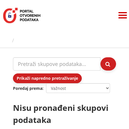
Preskoči
na
sadržaj
Skupovi podаtаkа
Prikaži napredno pretraživanje
Poredaj prema
Nisu pronađeni skupovi
podataka