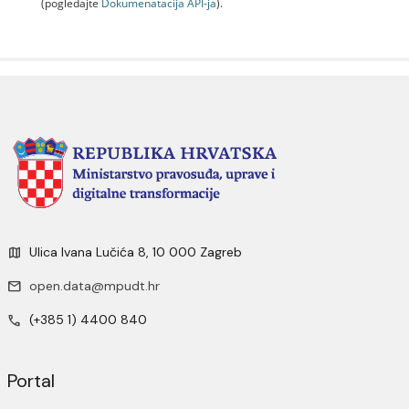
(pogledajte
Dokumenаtаcijа API-jа
).