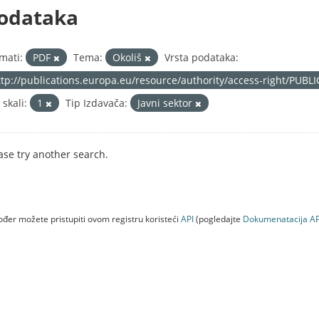
odataka
mati:
PDF
Tema:
Okoliš
Vrsta podataka:
ttp://publications.europa.eu/resource/authority/access-right/PUBL
 skali:
1
Tip Izdavača:
Javni sektor
ase try another search.
đer možete pristupiti ovom registru koristeći
API
(pogledajte
Dokumenаtаcijа AP