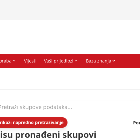
rikaži napredno pretraživanje
Po
isu pronađeni skupovi