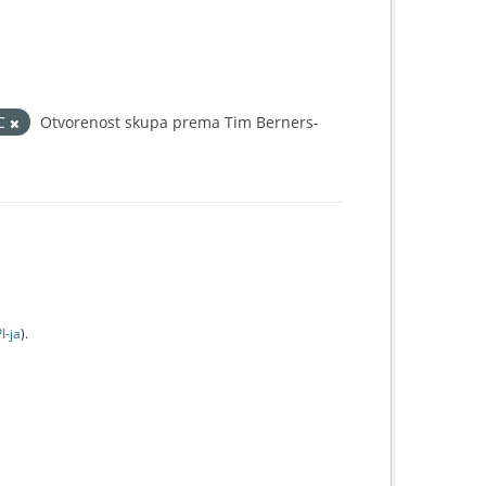
IC
Otvorenost skupa prema Tim Berners-
I-jа
).