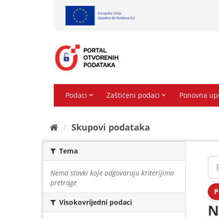
Preskoči
na
sadržaj
Skupovi podаtаkа
Tema
Nema stavki koje odgovaraju kriterijima
pretrage
P
Visokovrijedni podaci
N