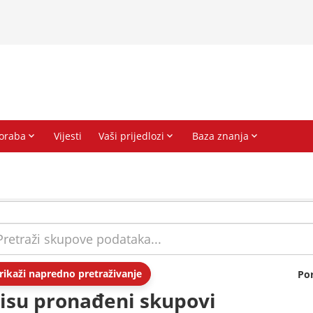
rikaži napredno pretraživanje
Po
isu pronađeni skupovi