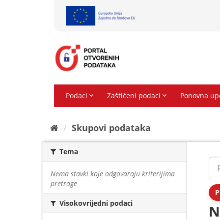
Preskoči
na
sadržaj
Skupovi podаtаkа
Tema
Nema stavki koje odgovaraju kriterijima
pretrage
P
Visokovrijedni podaci
N