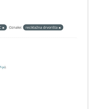
IC
Oznake:
reciklažna drvorišta
I-jа
).