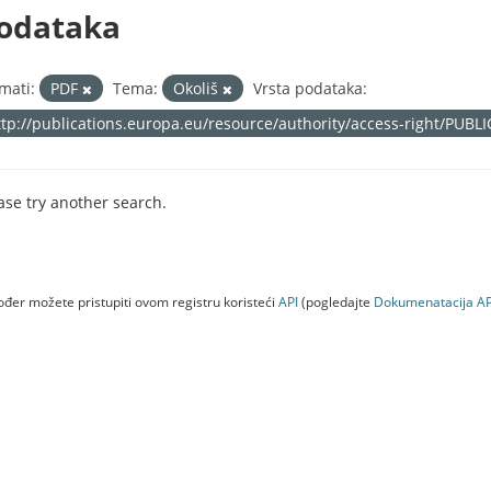
odataka
mati:
PDF
Tema:
Okoliš
Vrsta podataka:
ttp://publications.europa.eu/resource/authority/access-right/PUBL
ase try another search.
đer možete pristupiti ovom registru koristeći
API
(pogledajte
Dokumenаtаcijа AP