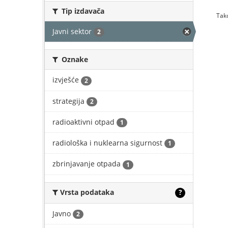
Tip izdavača
Tako
Javni sektor
2
Oznake
izvješće
2
strategija
2
radioaktivni otpad
1
radiološka i nuklearna sigurnost
1
zbrinjavanje otpada
1
Vrsta podataka
?
Javno
2