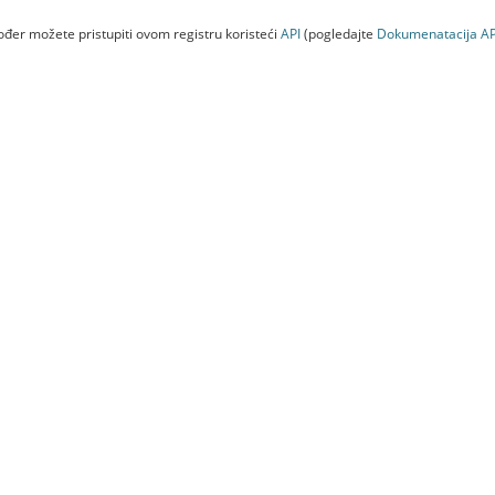
đer možete pristupiti ovom registru koristeći
API
(pogledajte
Dokumenаtаcijа AP