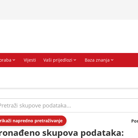
rikaži napredno pretraživanje
Po
ronađeno skupova podataka: