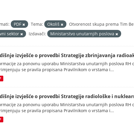
mati:
PDF
Tema:
Okoliš
Otvorenost skupa prema Tim Ber
avni sektor
Izdavači:
Ministarstvo unutarnjih poslova
dišnje izvješće o provedbi Strategije zbrinjavanja radioak
ormacije za ponovnu uporabu Ministarstva unutarnjih poslova RH d
rimjenjuju se pravila propisana Pravilnikom o vrstama i...
F
dišnje izvješće o provedbi Strategije radiološke i nuklearn
ormacije za ponovnu uporabu Ministarstva unutarnjih poslova RH d
rimjenjuju se pravila propisana Pravilnikom o vrstama i...
F