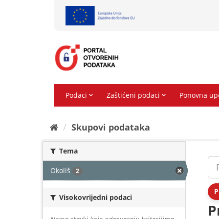
Preskoči
na
sadržaj
Skupovi podаtаkа
Tema
Okoliš
2
P
Visokovrijedni podaci
P