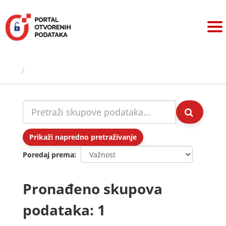
Preskoči
na
sadržaj
Skupovi podаtаkа
Prikaži napredno pretraživanje
Poredaj prema
Pronađeno skupova
podataka: 1