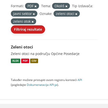
Formati:
PDF
Tema:
Okoliš
Tip Izdavača:
Javni sektor
Oznake:
zeleni otoci
zeleni otok
Filtriraj rezultate
Zeleni otoci
Zeleni otoci na području Općine Posedarje
XLSX
PDF
CSV
Također možete pristupiti ovom registru koristeći
API
(pogledajte
Dokumenаtаcijа API-jа
).