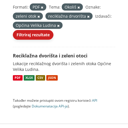
Formati:
PDF
Tema:
Okoliš
Oznake:
zeleni otok
reciklažna drvorišta
Izdavači:
Općina Velika Ludina
Filtriraj rezultate
Reciklažna dvorišta i zeleni otoci
Lokacije reciklažnog dvorišta i zelenih otoka Općine
Velika Ludina.
PDF
XLSX
CSV
JSON
Također možete pristupiti ovom registru koristeći
API
(pogledajte
Dokumenаtаcijа API-jа
).