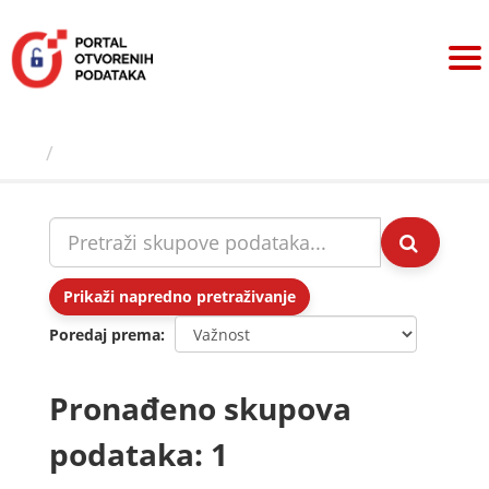
Preskoči
na
sadržaj
Skupovi podаtаkа
Prikaži napredno pretraživanje
Poredaj prema
Pronađeno skupova
podataka: 1