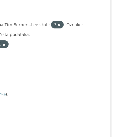
a Tim Berners-Lee skali:
3
Oznake:
Vrsta podataka:
IC
I-jа
).