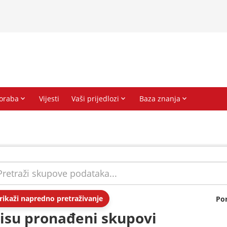
rikaži napredno pretraživanje
Po
isu pronađeni skupovi