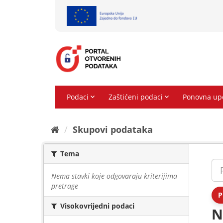
Preskoči
na
sadržaj
Skupovi podаtаkа
Tema
Nema stavki koje odgovaraju kriterijima
pretrage
P
Visokovrijedni podaci
N