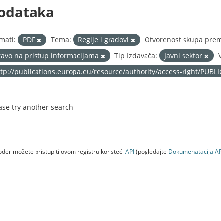
odataka
mati:
PDF
Tema:
Regije i gradovi
Otvorenost skupa prem
ravo na pristup informacijama
Tip Izdavača:
Javni sektor
ttp://publications.europa.eu/resource/authority/access-right/PUBL
ase try another search.
đer možete pristupiti ovom registru koristeći
API
(pogledajte
Dokumenаtаcijа AP