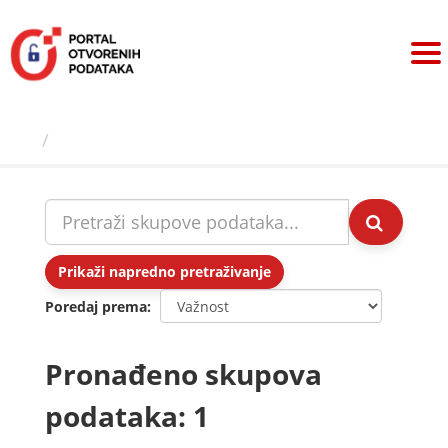
Preskoči
na
sadržaj
Skupovi podаtаkа
Prikaži napredno pretraživanje
Poredaj prema
Pronađeno skupova
podataka: 1