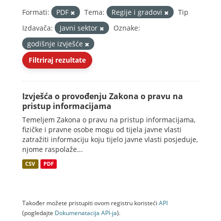
Formati:
PDF
Tema:
Regije i gradovi
Tip
Izdavača:
Javni sektor
Oznake:
godišnje izvješće
Filtriraj rezultate
Izvješća o provođenju Zakona o pravu na
pristup informacijama
Temeljem Zakona o pravu na pristup informacijama,
fizičke i pravne osobe mogu od tijela javne vlasti
zatražiti informaciju koju tijelo javne vlasti posjeduje,
njome raspolaže...
CSV
PDF
Također možete pristupiti ovom registru koristeći
API
(pogledajte
Dokumenаtаcijа API-jа
).