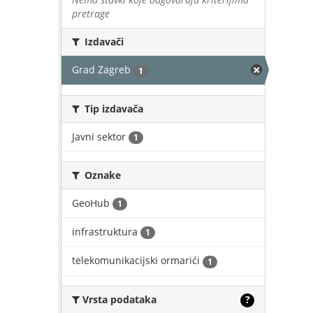
pretrage
Izdavači
Grad Zagreb
1
Tip izdavača
Javni sektor
1
Oznake
GeoHub
1
infrastruktura
1
telekomunikacijski ormarići
1
Vrsta podataka
?