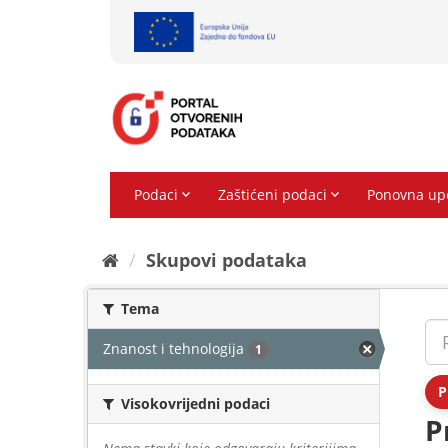
Preskoči
na
sadržaj
Skupovi podаtаkа
Tema
Znanost i tehnologija
1
P
Visokovrijedni podaci
P