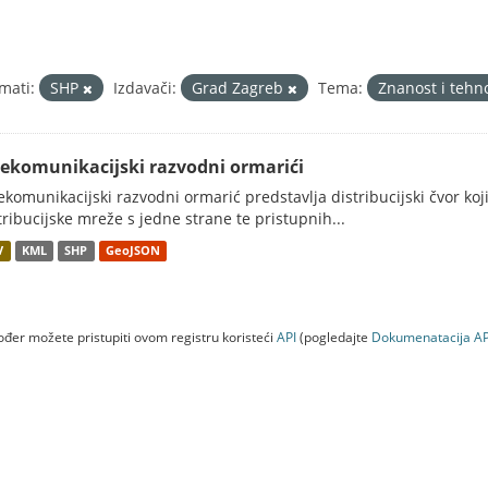
mati:
SHP
Izdavači:
Grad Zagreb
Tema:
Znanost i tehn
lekomunikacijski razvodni ormarići
ekomunikacijski razvodni ormarić predstavlja distribucijski čvor koj
tribucijske mreže s jedne strane te pristupnih...
V
KML
SHP
GeoJSON
đer možete pristupiti ovom registru koristeći
API
(pogledajte
Dokumenаtаcijа AP