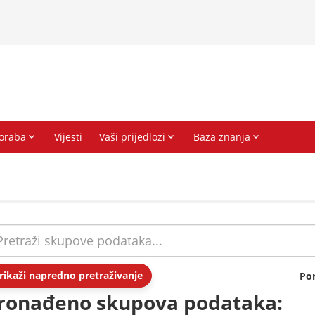
rikaži napredno pretraživanje
Po
ronađeno skupova podataka: