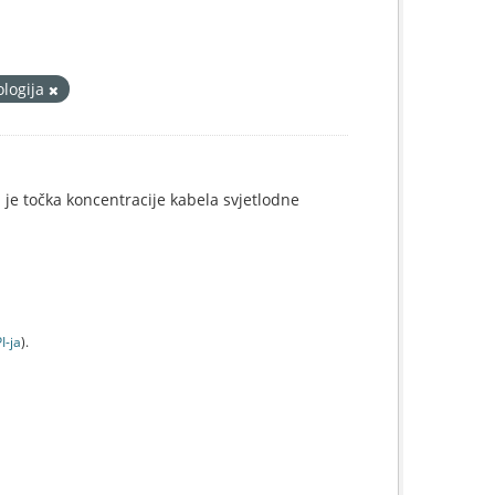
ologija
i je točka koncentracije kabela svjetlodne
I-jа
).