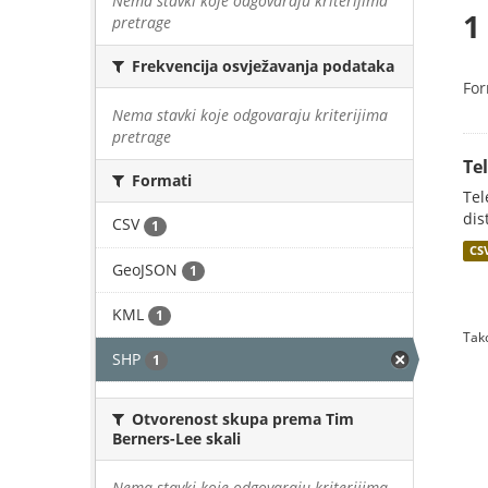
Nema stavki koje odgovaraju kriterijima
1
pretrage
Frekvencija osvježavanja podataka
For
Nema stavki koje odgovaraju kriterijima
pretrage
Te
Formati
Tel
dis
CSV
1
CS
GeoJSON
1
KML
1
Tako
SHP
1
Otvorenost skupa prema Tim
Berners-Lee skali
Nema stavki koje odgovaraju kriterijima