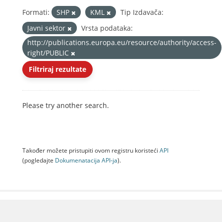
Formati:
SHP
KML
Tip Izdavača:
Javni sektor
Vrsta podataka:
http://publications.europa.eu/resource/authority/access-
right/PUBLIC
Filtriraj rezultate
Please try another search.
Također možete pristupiti ovom registru koristeći
API
(pogledajte
Dokumenаtаcijа API-jа
).