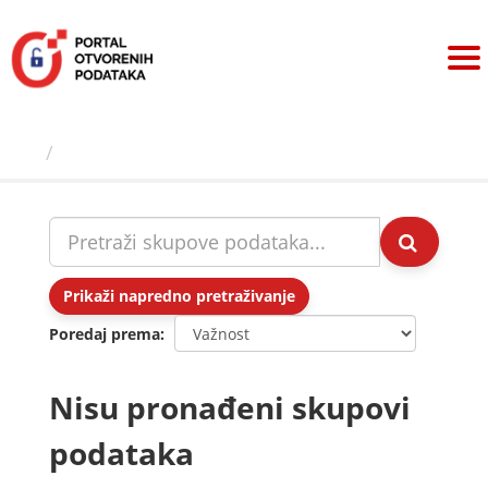
Preskoči
na
sadržaj
Skupovi podаtаkа
Prikaži napredno pretraživanje
Poredaj prema
Nisu pronađeni skupovi
podataka