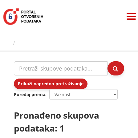
Preskoči
na
sadržaj
Skupovi podаtаkа
Prikaži napredno pretraživanje
Poredaj prema
Pronađeno skupova
podataka: 1