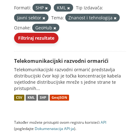
Formati:
SHP
KML
Tip Izdavača:
Javni sektor
Tema:
Znanost i tehnologija
Oznake:
GeoHub
Filtriraj rezultate
Telekomunikacijski razvodni ormarići
Telekomunikacijski razvodni ormarić predstavlja
distribucijski čvor koji je točka koncentracije kabela
svjetlodne distribucijske mreže s jedne strane te
pristupnih...
CSV
KML
SHP
GeoJSON
Također možete pristupiti ovom registru koristeći
API
(pogledajte
Dokumenаtаcijа API-jа
).