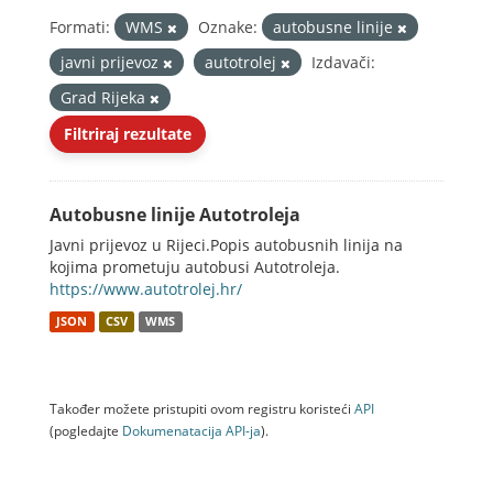
Formati:
WMS
Oznake:
autobusne linije
javni prijevoz
autotrolej
Izdavači:
Grad Rijeka
Filtriraj rezultate
Autobusne linije Autotroleja
Javni prijevoz u Rijeci.Popis autobusnih linija na
kojima prometuju autobusi Autotroleja.
https://www.autotrolej.hr/
JSON
CSV
WMS
Također možete pristupiti ovom registru koristeći
API
(pogledajte
Dokumenаtаcijа API-jа
).