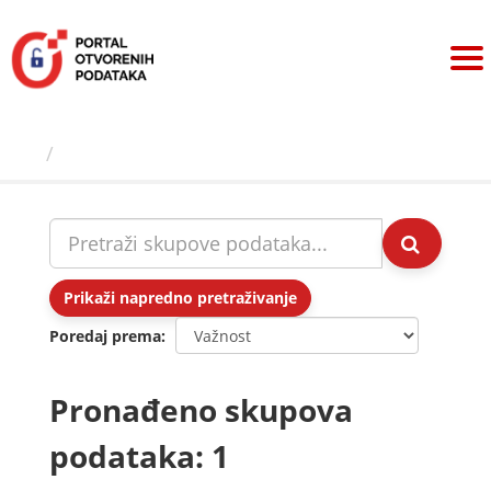
Preskoči
na
sadržaj
Skupovi podаtаkа
Prikaži napredno pretraživanje
Poredaj prema
Pronađeno skupova
podataka: 1