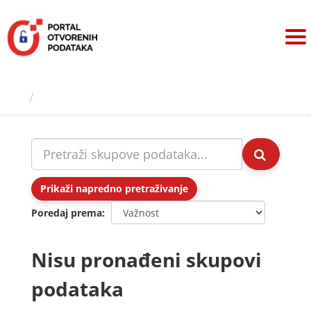
Preskoči
na
sadržaj
Skupovi podаtаkа
Prikaži napredno pretraživanje
Poredaj prema
Nisu pronađeni skupovi
podataka