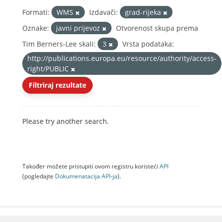
Formati:
WMS
Izdavači:
grad-rijeka
Oznake:
javni prijevoz
Otvorenost skupa prema
Tim Berners-Lee skali:
3
Vrsta podataka:
http://publications.europa.eu/resource/authority/access-
right/PUBLIC
Filtriraj rezultate
Please try another search.
Također možete pristupiti ovom registru koristeći
API
(pogledajte
Dokumenаtаcijа API-jа
).