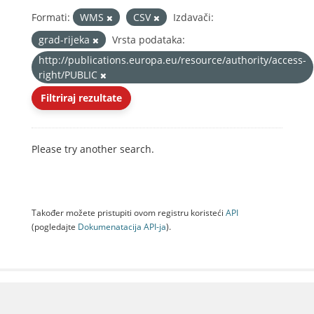
Formati:
WMS
CSV
Izdavači:
grad-rijeka
Vrsta podataka:
http://publications.europa.eu/resource/authority/access-
right/PUBLIC
Filtriraj rezultate
Please try another search.
Također možete pristupiti ovom registru koristeći
API
(pogledajte
Dokumenаtаcijа API-jа
).