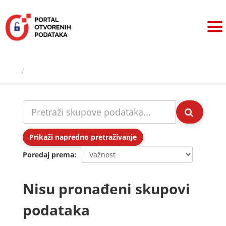
Preskoči
na
sadržaj
Skupovi podаtаkа
Prikaži napredno pretraživanje
Poredaj prema
Nisu pronađeni skupovi
podataka