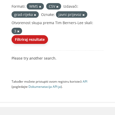
Formati:
WMS
CSV
Izdavači:
grad-rijeka
Oznake:
javni prijevoz
Otvorenost skupa prema Tim Berners-Lee skali:
3
Filtriraj rezultate
Please try another search.
Također možete pristupiti ovom registru koristeći
API
(pogledajte
Dokumenаtаcijа API-jа
).