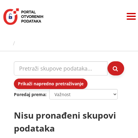
Preskoči
na
sadržaj
Skupovi podаtаkа
Prikaži napredno pretraživanje
Poredaj prema
Nisu pronađeni skupovi
podataka