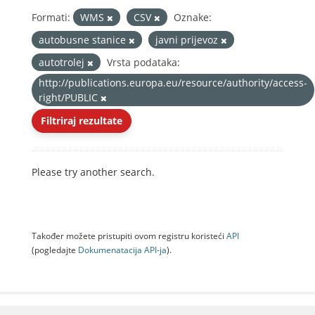
Formati:
WMS
CSV
Oznake:
autobusne stanice
javni prijevoz
autotrolej
Vrsta podataka:
http://publications.europa.eu/resource/authority/access-
right/PUBLIC
Filtriraj rezultate
Please try another search.
Također možete pristupiti ovom registru koristeći
API
(pogledajte
Dokumenаtаcijа API-jа
).