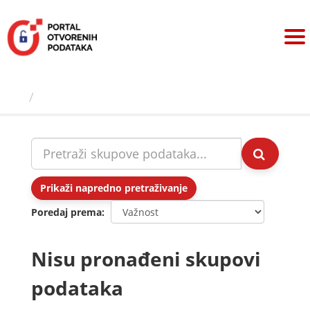
Preskoči
na
sadržaj
Skupovi podаtаkа
Prikaži napredno pretraživanje
Poredaj prema
Nisu pronađeni skupovi
podataka