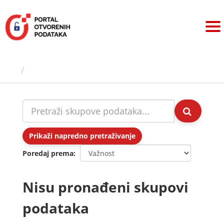
Preskoči
na
sadržaj
Skupovi podаtаkа
Prikaži napredno pretraživanje
Poredaj prema
Nisu pronađeni skupovi
podataka