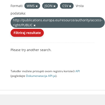
Formati:
WMS
JSON
CSV
Vrsta
podataka:
http://publications.europa.eu/resource/authority/access-
right/PUBLIC
Filtriraj rezultate
Please try another search.
Također možete pristupiti ovom registru koristeći
API
(pogledajte
Dokumenаtаcijа API-jа
).