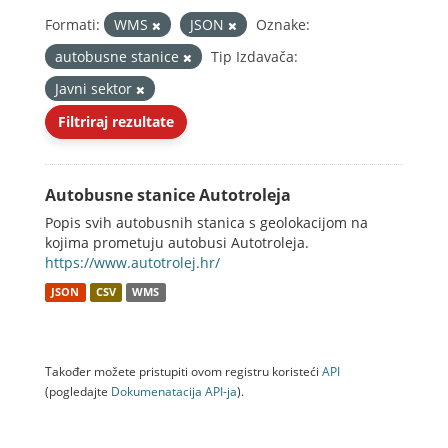
Formati:
WMS
JSON
Oznake:
autobusne stanice
Tip Izdavača:
Javni sektor
Filtriraj rezultate
Autobusne stanice Autotroleja
Popis svih autobusnih stanica s geolokacijom na
kojima prometuju autobusi Autotroleja.
https://www.autotrolej.hr/
JSON
CSV
WMS
Također možete pristupiti ovom registru koristeći
API
(pogledajte
Dokumenаtаcijа API-jа
).