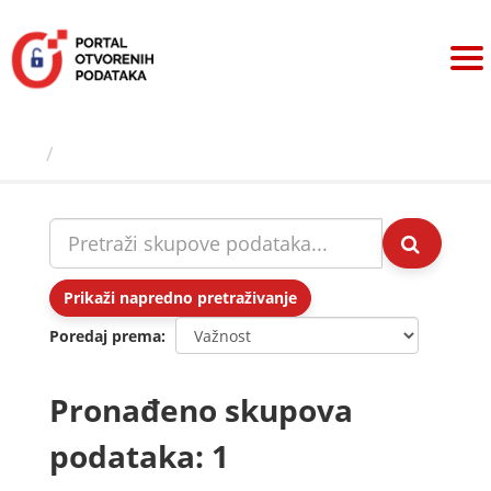
Preskoči
na
sadržaj
Skupovi podаtаkа
Prikaži napredno pretraživanje
Poredaj prema
Pronađeno skupova
podataka: 1