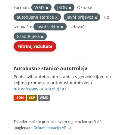
Formati:
WMS
JSON
Oznake:
autobusne stanice
javni prijevoz
Tip
Izdavača:
Javni sektor
Izdavači:
Grad Rijeka
Filtriraj rezultate
Autobusne stanice Autotroleja
Popis svih autobusnih stanica s geolokacijom na
kojima prometuju autobusi Autotroleja.
https://www.autotrolej.hr/
JSON
CSV
WMS
Također možete pristupiti ovom registru koristeći
API
(pogledajte
Dokumenаtаcijа API-jа
).