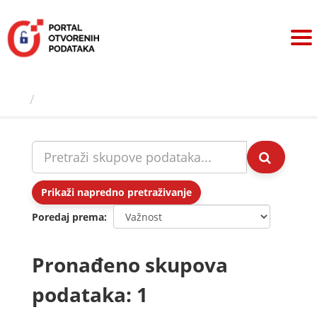
Preskoči
na
sadržaj
Skupovi podаtаkа
Prikaži napredno pretraživanje
Poredaj prema
Pronađeno skupova
podataka: 1