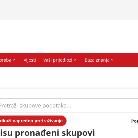
rikaži napredno pretraživanje
Po
isu pronađeni skupovi