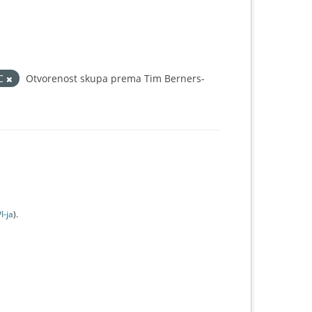
IC
Otvorenost skupa prema Tim Berners-
I-jа
).