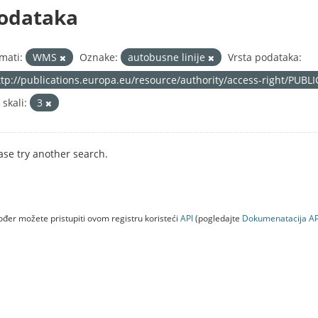
odataka
mati:
WMS
Oznake:
autobusne linije
Vrsta podataka:
ttp://publications.europa.eu/resource/authority/access-right/PUBL
 skali:
3
ase try another search.
đer možete pristupiti ovom registru koristeći
API
(pogledajte
Dokumenаtаcijа AP