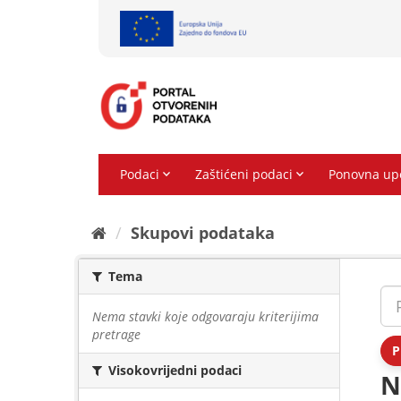
Preskoči
na
sadržaj
Skupovi podаtаkа
Tema
Nema stavki koje odgovaraju kriterijima
pretrage
P
Visokovrijedni podaci
N