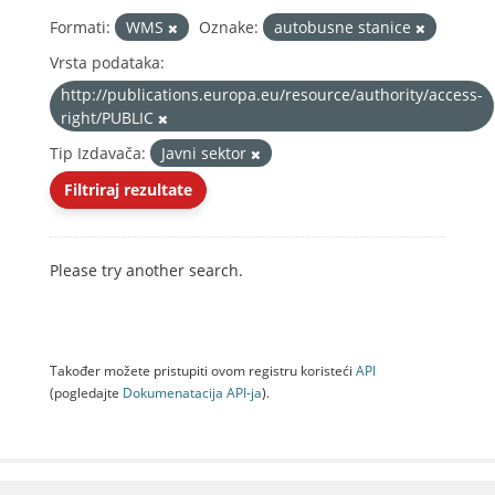
Formati:
WMS
Oznake:
autobusne stanice
Vrsta podataka:
http://publications.europa.eu/resource/authority/access-
right/PUBLIC
Tip Izdavača:
Javni sektor
Filtriraj rezultate
Please try another search.
Također možete pristupiti ovom registru koristeći
API
(pogledajte
Dokumenаtаcijа API-jа
).