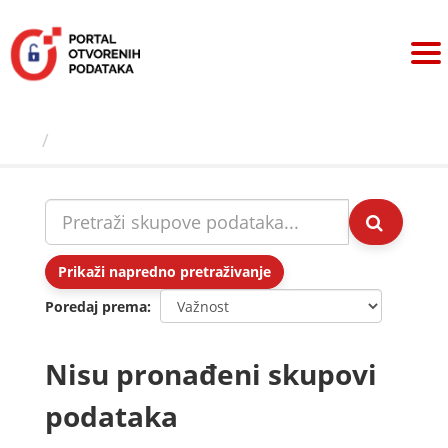
Preskoči
na
sadržaj
Skupovi podаtаkа
Prikaži napredno pretraživanje
Poredaj prema
Nisu pronađeni skupovi
podataka