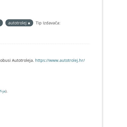
autotrolej
Tip Izdavača:
obusi Autotroleja.
https://www.autotrolej.hr/
I-jа
).