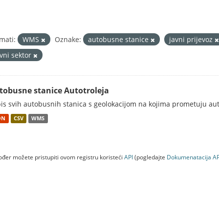
mati:
WMS
Oznake:
autobusne stanice
javni prijevoz
avni sektor
tobusne stanice Autotroleja
is svih autobusnih stanica s geolokacijom na kojima prometuju aut
ON
CSV
WMS
đer možete pristupiti ovom registru koristeći
API
(pogledajte
Dokumenаtаcijа AP