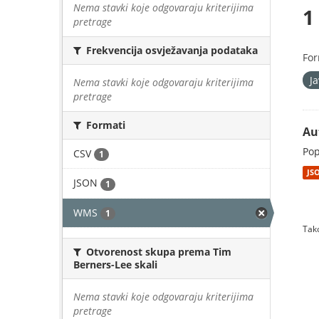
Nema stavki koje odgovaraju kriterijima
1
pretrage
Frekvencija osvježavanja podataka
For
J
Nema stavki koje odgovaraju kriterijima
pretrage
Formati
Au
Pop
CSV
1
JS
JSON
1
WMS
1
Tako
Otvorenost skupa prema Tim
Berners-Lee skali
Nema stavki koje odgovaraju kriterijima
pretrage