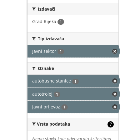
Izdavači
Grad Rijeka
1
Tip izdavača
Javni sektor
1
Oznake
autobusne stanice
1
autotrolej
1
javni prijevoz
1
Vrsta podataka
?
Nema stavki koje odgovaraju kriterijima