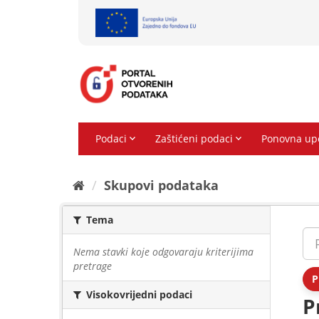
Preskoči
na
sadržaj
Skupovi podаtаkа
Tema
Nema stavki koje odgovaraju kriterijima
pretrage
P
Visokovrijedni podaci
P