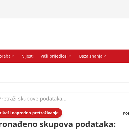
rikaži napredno pretraživanje
Po
ronađeno skupova podataka: