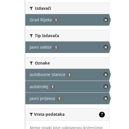
Izdavači
Grad Rijeka
1
Tip izdavača
Javni sektor
1
Oznake
autobusne stanice
1
autotrolej
1
javni prijevoz
1
Vrsta podataka
?
Nema stavki koje odgovaraju kriterijima