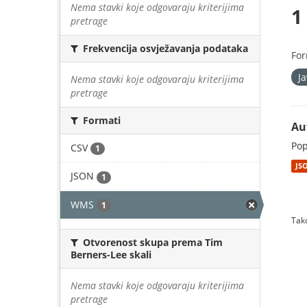
Nema stavki koje odgovaraju kriterijima
1
pretrage
Frekvencija osvježavanja podataka
For
J
Nema stavki koje odgovaraju kriterijima
pretrage
Formati
Au
Pop
CSV
1
JS
JSON
1
WMS
1
Tako
Otvorenost skupa prema Tim
Berners-Lee skali
Nema stavki koje odgovaraju kriterijima
pretrage