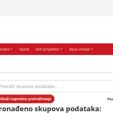
rikaži napredno pretraživanje
Po
ronađeno skupova podataka: