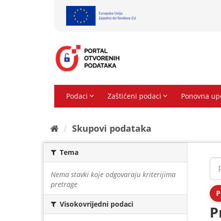
Preskoči
na
sadržaj
Skupovi podаtаkа
Tema
Nema stavki koje odgovaraju kriterijima
pretrage
P
Visokovrijedni podaci
P