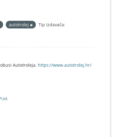
autotrolej
Tip Izdavača:
obusi Autotroleja.
https://www.autotrolej.hr/
I-jа
).