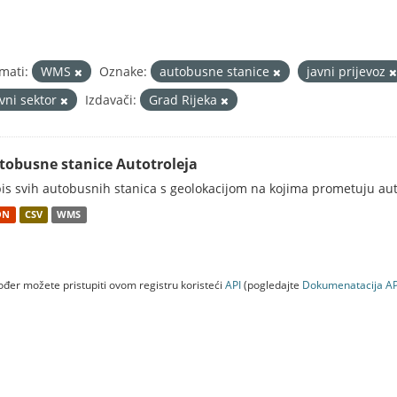
mati:
WMS
Oznake:
autobusne stanice
javni prijevoz
avni sektor
Izdavači:
Grad Rijeka
tobusne stanice Autotroleja
is svih autobusnih stanica s geolokacijom na kojima prometuju aut
ON
CSV
WMS
đer možete pristupiti ovom registru koristeći
API
(pogledajte
Dokumenаtаcijа AP