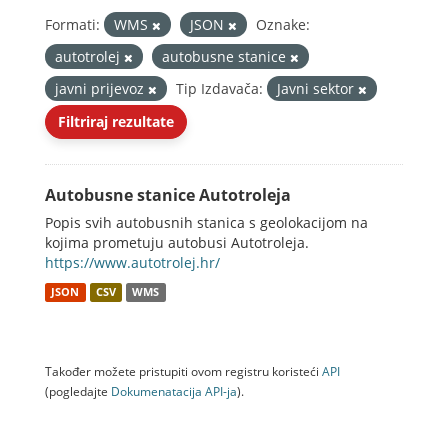
Formati:
WMS
JSON
Oznake:
autotrolej
autobusne stanice
javni prijevoz
Tip Izdavača:
Javni sektor
Filtriraj rezultate
Autobusne stanice Autotroleja
Popis svih autobusnih stanica s geolokacijom na
kojima prometuju autobusi Autotroleja.
https://www.autotrolej.hr/
JSON
CSV
WMS
Također možete pristupiti ovom registru koristeći
API
(pogledajte
Dokumenаtаcijа API-jа
).