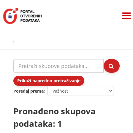
Preskoči
na
sadržaj
Skupovi podаtаkа
Prikaži napredno pretraživanje
Poredaj prema
Pronađeno skupova
podataka: 1