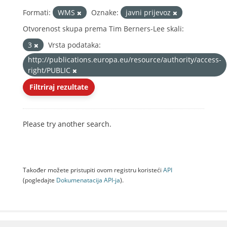
Formati:
WMS
Oznake:
javni prijevoz
Otvorenost skupa prema Tim Berners-Lee skali:
3
Vrsta podataka:
http://publications.europa.eu/resource/authority/access-
right/PUBLIC
Filtriraj rezultate
Please try another search.
Također možete pristupiti ovom registru koristeći
API
(pogledajte
Dokumenаtаcijа API-jа
).