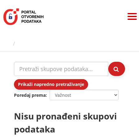
Preskoči
na
sadržaj
Skupovi podаtаkа
Prikaži napredno pretraživanje
Poredaj prema
Nisu pronađeni skupovi
podataka