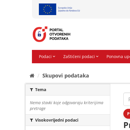
Preskoči
na
sadržaj
Skupovi podаtаkа
Tema
Nema stavki koje odgovaraju kriterijima
pretrage
P
Visokovrijedni podaci
P