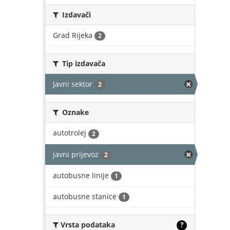
Izdavači
Grad Rijeka
2
Tip izdavača
Javni sektor
2
Oznake
autotrolej
2
javni prijevoz
2
autobusne linije
1
autobusne stanice
1
Vrsta podataka
?