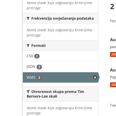
Nema stavki koje odgovaraju kriterijima
2
pretrage
Frekvencija osvježavanja podataka
For
Nema stavki koje odgovaraju kriterijima
pretrage
Au
Formati
Jav
JS
CSV
2
JSON
2
Au
Pop
WMS
2
JS
Otvorenost skupa prema Tim
Berners-Lee skali
Tako
Nema stavki koje odgovaraju kriterijima
pretrage