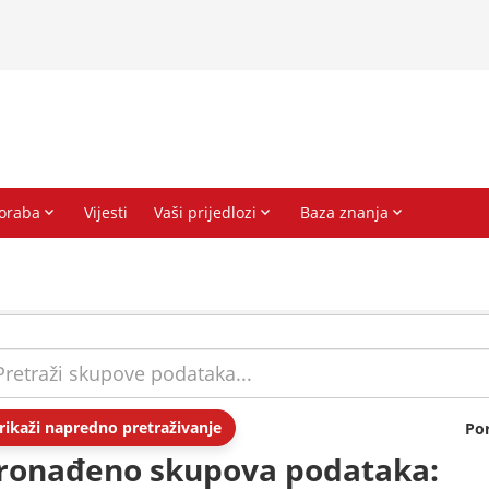
rikaži napredno pretraživanje
Po
ronađeno skupova podataka: