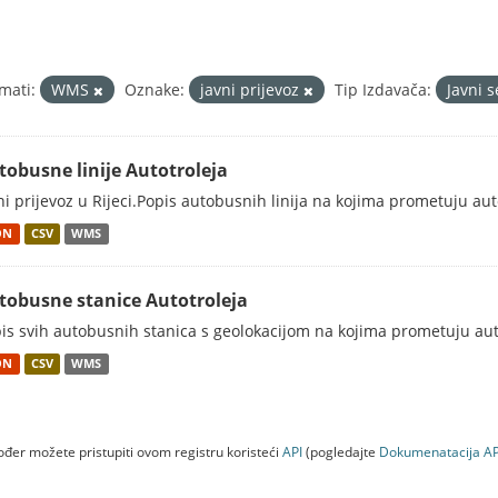
mati:
WMS
Oznake:
javni prijevoz
Tip Izdavača:
Javni 
tobusne linije Autotroleja
ni prijevoz u Rijeci.Popis autobusnih linija na kojima prometuju au
ON
CSV
WMS
tobusne stanice Autotroleja
is svih autobusnih stanica s geolokacijom na kojima prometuju aut
ON
CSV
WMS
đer možete pristupiti ovom registru koristeći
API
(pogledajte
Dokumenаtаcijа AP