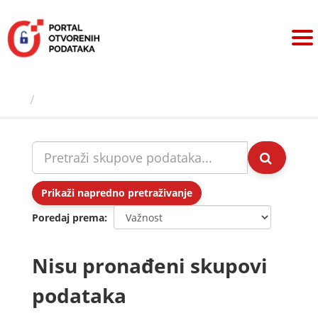
Preskoči
na
sadržaj
Skupovi podаtаkа
Prikaži napredno pretraživanje
Poredaj prema
Nisu pronađeni skupovi
podataka