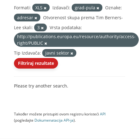
Formati:
XLS
Izdavači:
grad-pula
Oznake:
adresar
Otvorenost skupa prema Tim Berners-
Lee skali:
3
Vrsta podataka:
http://publications.europa.eu/resource/authority/access-
right/PUBLIC
Tip Izdavača:
Javni sektor
Filtriraj rezultate
Please try another search.
Također možete pristupiti ovom registru koristeći
API
(pogledajte
Dokumenаtаcijа API-jа
).