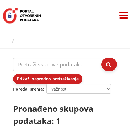
Preskoči
na
sadržaj
Skupovi podаtаkа
Prikaži napredno pretraživanje
Poredaj prema
Pronađeno skupova
podataka: 1