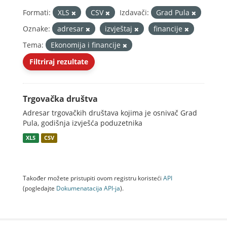
Formati:
XLS
CSV
Izdavači:
Grad Pula
Oznake:
adresar
izvještaj
financije
Tema:
Ekonomija i financije
Filtriraj rezultate
Trgovačka društva
Adresar trgovačkih društava kojima je osnivač Grad
Pula, godišnja izvješća poduzetnika
XLS
CSV
Također možete pristupiti ovom registru koristeći
API
(pogledajte
Dokumenаtаcijа API-jа
).