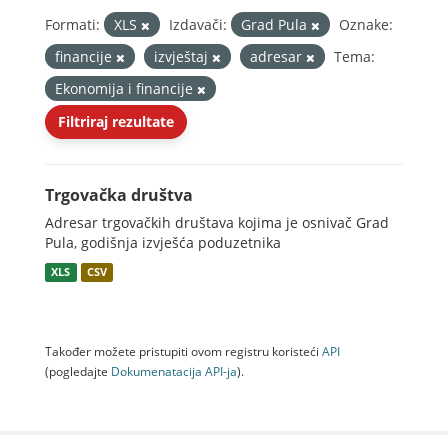
Formati:
XLS
Izdavači:
Grad Pula
Oznake:
financije
izvještaj
adresar
Tema:
Ekonomija i financije
Filtriraj rezultate
Trgovačka društva
Adresar trgovačkih društava kojima je osnivač Grad
Pula, godišnja izvješća poduzetnika
XLS
CSV
Također možete pristupiti ovom registru koristeći
API
(pogledajte
Dokumenаtаcijа API-jа
).