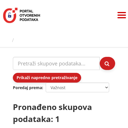
Preskoči
na
sadržaj
Skupovi podаtаkа
Prikaži napredno pretraživanje
Poredaj prema
Pronađeno skupova
podataka: 1