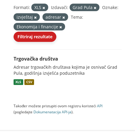
Formati:
XLS
Izdavači:
Grad Pula
Oznake:
izvještaj
adresar
Tema:
Ekonomija i financije
Filtriraj rezultate
Trgovačka društva
Adresar trgovačkih društava kojima je osnivač Grad
Pula, godišnja izvješća poduzetnika
XLS
CSV
Također možete pristupiti ovom registru koristeći
API
(pogledajte
Dokumenаtаcijа API-jа
).