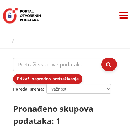
Preskoči
na
sadržaj
Skupovi podаtаkа
Prikaži napredno pretraživanje
Poredaj prema
Pronađeno skupova
podataka: 1