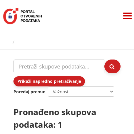
Preskoči
na
sadržaj
Skupovi podаtаkа
Prikaži napredno pretraživanje
Poredaj prema
Pronađeno skupova
podataka: 1