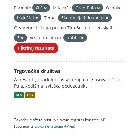
Formati:
XLS
Izdavači:
Grad Pula
Oznake:
izvještaj
Tema:
Ekonomija i financije
Otvorenost skupa prema Tim Berners-Lee skali:
3
Vrsta podataka:
public
Filtriraj rezultate
Trgovačka društva
Adresar trgovačkih društava kojima je osnivač Grad
Pula, godišnja izvješća poduzetnika
XLS
CSV
Također možete pristupiti ovom registru koristeći
API
(pogledajte
Dokumenаtаcijа API-jа
).