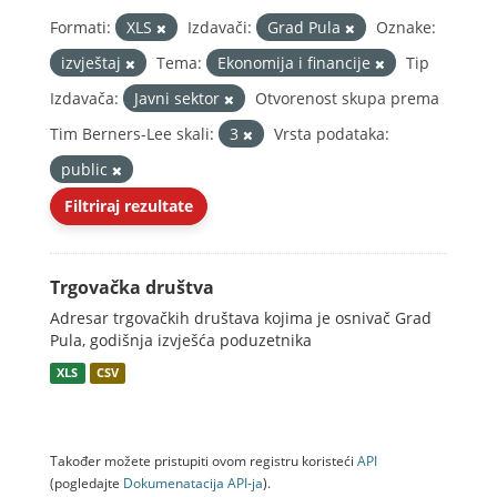
Formati:
XLS
Izdavači:
Grad Pula
Oznake:
izvještaj
Tema:
Ekonomija i financije
Tip
Izdavača:
Javni sektor
Otvorenost skupa prema
Tim Berners-Lee skali:
3
Vrsta podataka:
public
Filtriraj rezultate
Trgovačka društva
Adresar trgovačkih društava kojima je osnivač Grad
Pula, godišnja izvješća poduzetnika
XLS
CSV
Također možete pristupiti ovom registru koristeći
API
(pogledajte
Dokumenаtаcijа API-jа
).