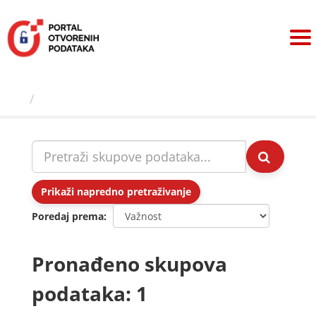
Preskoči
na
sadržaj
Skupovi podаtаkа
Prikaži napredno pretraživanje
Poredaj prema
Pronađeno skupova
podataka: 1