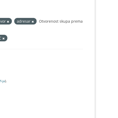
dvor
adresar
Otvorenost skupa prema
IC
I-jа
).