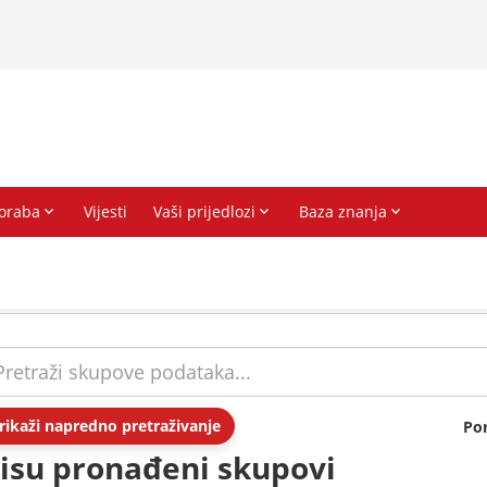
rikaži napredno pretraživanje
Po
isu pronađeni skupovi