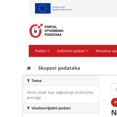
Preskoči
na
sadržaj
Skupovi podаtаkа
Tema
Nema stavki koje odgovaraju kriterijima
pretrage
P
Visokovrijedni podaci
N