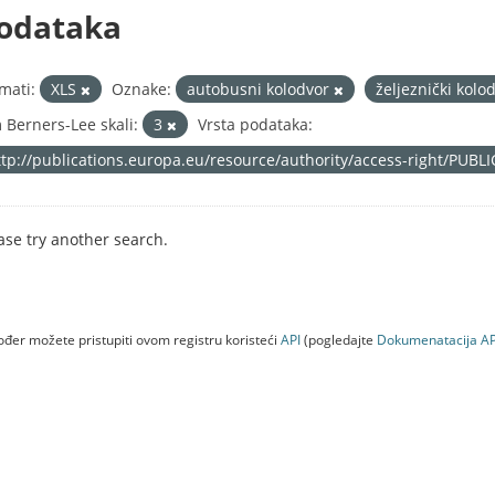
odataka
mati:
XLS
Oznake:
autobusni kolodvor
željeznički kolo
 Berners-Lee skali:
3
Vrsta podataka:
ttp://publications.europa.eu/resource/authority/access-right/PUBL
ase try another search.
đer možete pristupiti ovom registru koristeći
API
(pogledajte
Dokumenаtаcijа AP