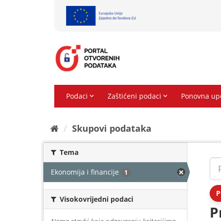
Preskoči
na
sadržaj
Skupovi podаtаkа
Tema
Ekonomija i financije
1
P
Visokovrijedni podaci
P