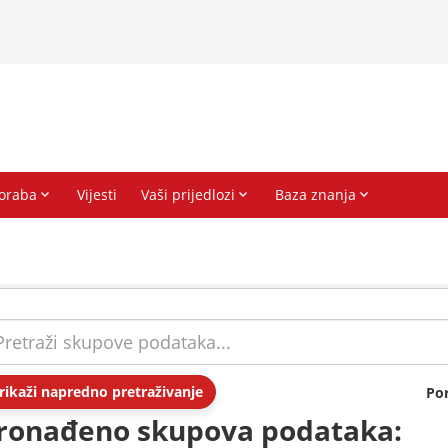
rikaži napredno pretraživanje
Po
ronađeno skupova podataka: