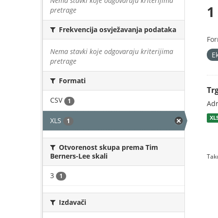
Nema stavki koje odgovaraju kriterijima
1
pretrage
Frekvencija osvježavanja podataka
For
Nema stavki koje odgovaraju kriterijima
E
pretrage
Formati
Tr
CSV
1
Adr
XL
XLS
1
Otvorenost skupa prema Tim
Berners-Lee skali
Tako
3
1
Izdavači