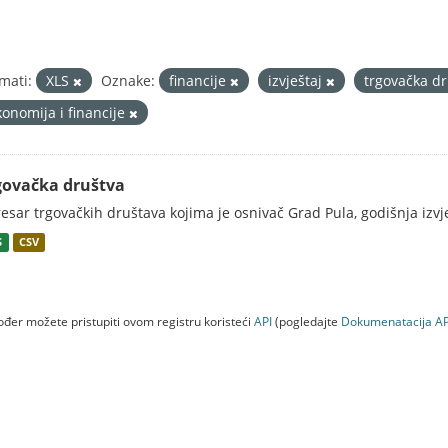
mati:
XLS
Oznake:
financije
izvještaj
trgovačka d
konomija i financije
govačka društva
esar trgovačkih društava kojima je osnivač Grad Pula, godišnja izv
S
CSV
đer možete pristupiti ovom registru koristeći
API
(pogledajte
Dokumenаtаcijа AP