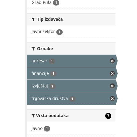
Grad Pula
1
Tip izdavača
Javni sektor
1
Oznake
adresar
1
financije
1
izvještaj
1
trgovačka društva
1
Vrsta podataka
?
Javno
1