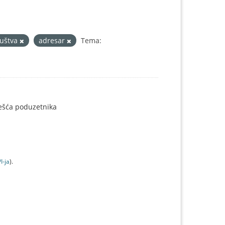
ruštva
adresar
Tema:
ješća poduzetnika
I-jа
).