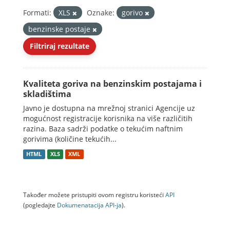
Formati:
XLS
Oznake:
gorivo
benzinske postaje
Filtriraj rezultate
Kvaliteta goriva na benzinskim postajama i
skladištima
Javno je dostupna na mrežnoj stranici Agencije uz
mogućnost registracije korisnika na više različitih
razina. Baza sadrži podatke o tekućim naftnim
gorivima (količine tekućih...
HTML
XLS
XML
Također možete pristupiti ovom registru koristeći
API
(pogledajte
Dokumenаtаcijа API-jа
).