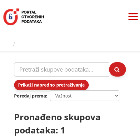
Preskoči
na
sadržaj
Skupovi podаtаkа
Prikaži napredno pretraživanje
Poredaj prema
Pronađeno skupova
podataka: 1