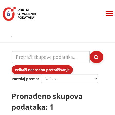
Preskoči
na
sadržaj
Skupovi podаtаkа
Prikaži napredno pretraživanje
Poredaj prema
Pronađeno skupova
podataka: 1