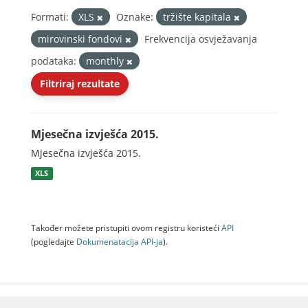
Formati:
XLS
Oznake:
tržište kapitala
mirovinski fondovi
Frekvencija osvježavanja
podataka:
monthly
Filtriraj rezultate
Mjesečna izvješća 2015.
Mjesečna izvješća 2015.
XLS
Također možete pristupiti ovom registru koristeći
API
(pogledajte
Dokumenаtаcijа API-jа
).