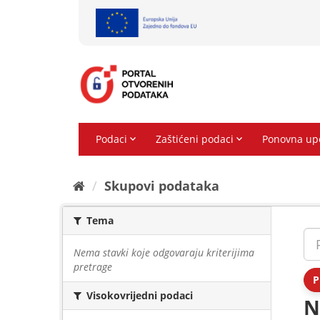
Preskoči
na
sadržaj
Skupovi podаtаkа
Tema
Nema stavki koje odgovaraju kriterijima
pretrage
P
Visokovrijedni podaci
N