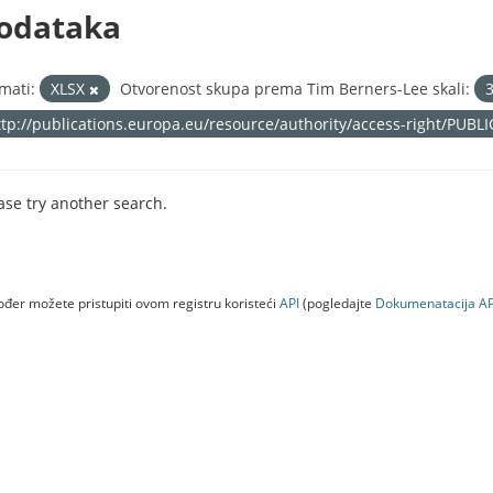
odataka
mati:
XLSX
Otvorenost skupa prema Tim Berners-Lee skali:
ttp://publications.europa.eu/resource/authority/access-right/PUBL
ase try another search.
đer možete pristupiti ovom registru koristeći
API
(pogledajte
Dokumenаtаcijа AP