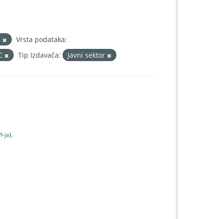
3
Vrsta podataka:
IC
Tip Izdavača:
Javni sektor
I-jа
).