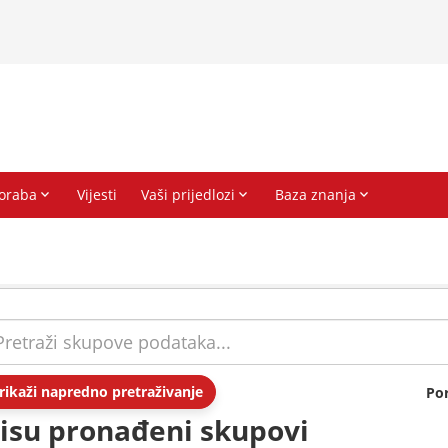
rikaži napredno pretraživanje
Po
isu pronađeni skupovi