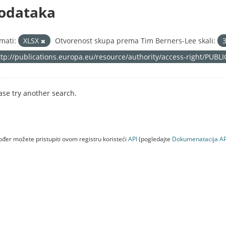
odataka
mati:
XLSX
Otvorenost skupa prema Tim Berners-Lee skali:
ttp://publications.europa.eu/resource/authority/access-right/PUBL
ase try another search.
đer možete pristupiti ovom registru koristeći
API
(pogledajte
Dokumenаtаcijа AP