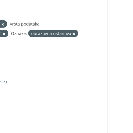
3
Vrsta podataka:
IC
Oznake:
obrazovna ustanova
I-jа
).