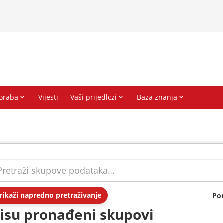
rikaži napredno pretraživanje
Po
isu pronađeni skupovi