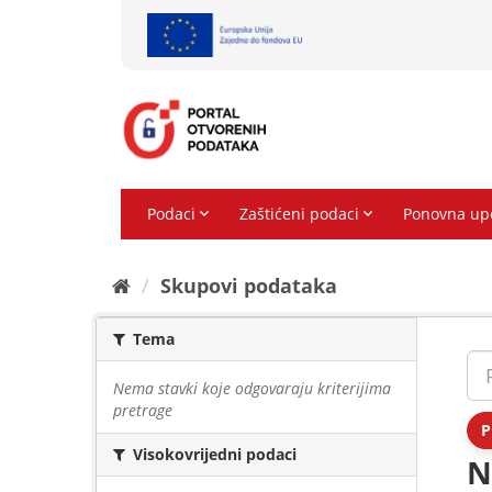
Preskoči
na
sadržaj
Skupovi podаtаkа
Tema
Nema stavki koje odgovaraju kriterijima
pretrage
P
Visokovrijedni podaci
N