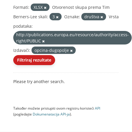
Formati:
XLSX
Otvorenost skupa prema Tim
Berners-Lee skali:
3
Oznake:
društva
Vrsta
podataka:
http://publications.europa.eu/resource/authority/access-
right/PUBLIC
Izdavači:
opcina-dugopolje
Filtriraj rezultate
Please try another search.
Također možete pristupiti ovom registru koristeći
API
(pogledajte
Dokumenаtаcijа API-jа
).