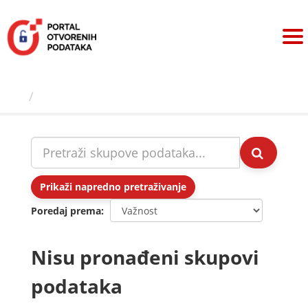
Preskoči
na
sadržaj
Skupovi podаtаkа
Prikaži napredno pretraživanje
Poredaj prema
Nisu pronađeni skupovi
podataka