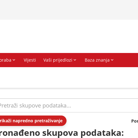
rikaži napredno pretraživanje
Po
ronađeno skupova podataka: