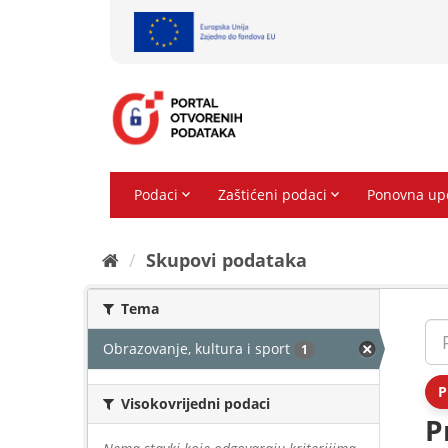
Preskoči
na
sadržaj
Skupovi podаtаkа
Tema
Obrazovanje, kultura i sport
1
P
Visokovrijedni podaci
P