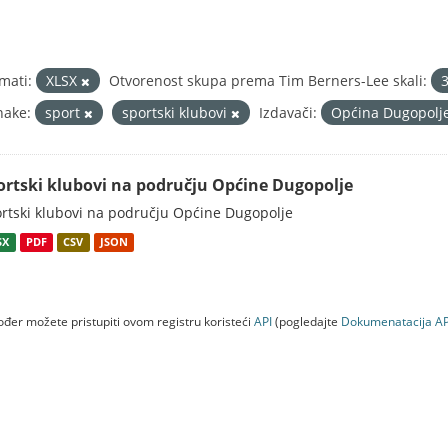
mati:
XLSX
Otvorenost skupa prema Tim Berners-Lee skali:
nake:
sport
sportski klubovi
Izdavači:
Općina Dugopolj
ortski klubovi na području Općine Dugopolje
rtski klubovi na području Općine Dugopolje
SX
PDF
CSV
JSON
đer možete pristupiti ovom registru koristeći
API
(pogledajte
Dokumenаtаcijа AP