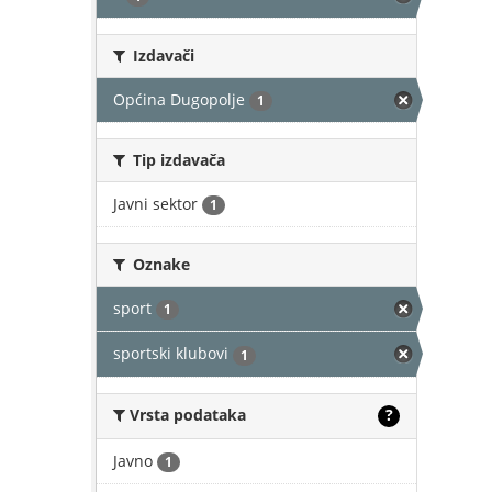
Izdavači
Općina Dugopolje
1
Tip izdavača
Javni sektor
1
Oznake
sport
1
sportski klubovi
1
Vrsta podataka
?
Javno
1