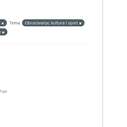
3
Tema:
Obrazovanje, kultura i sport
e
I-jа
).