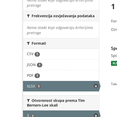
Nema stavki koje odgovaraju kriterijima
1
pretrage
Frekvencija osvježavanja podataka
For
Nema stavki koje odgovaraju kriterijima
Oz
pretrage
Formati
Sp
CSV
1
Spo
XL
JSON
1
PDF
1
Tako
XLSX
1
Otvorenost skupa prema Tim
Berners-Lee skali
3
1