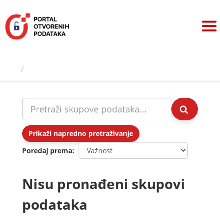
Preskoči
na
sadržaj
Skupovi podаtаkа
Prikaži napredno pretraživanje
Poredaj prema
Nisu pronađeni skupovi
podataka