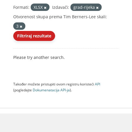
Formati:
XLSX
Izdavači:
grad-rijeka
Otvorenost skupa prema Tim Berners-Lee skali:
3
Filtriraj rezultate
Please try another search.
Također možete pristupiti ovom registru koristeći
API
(pogledajte
Dokumenаtаcijа API-jа
).