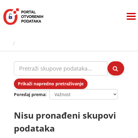
Preskoči
na
sadržaj
Skupovi podаtаkа
Prikaži napredno pretraživanje
Poredaj prema
Nisu pronađeni skupovi
podataka