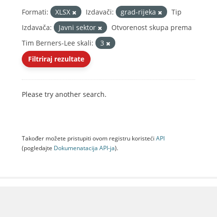
Formati:
XLSX
Izdavači:
grad-rijeka
Tip
Izdavača:
Javni sektor
Otvorenost skupa prema
Tim Berners-Lee skali:
3
Filtriraj rezultate
Please try another search.
Također možete pristupiti ovom registru koristeći
API
(pogledajte
Dokumenаtаcijа API-jа
).