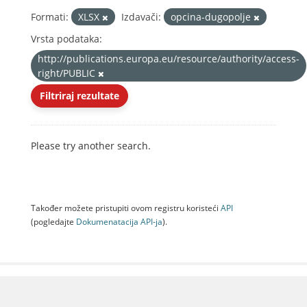
Formati:
XLSX
Izdavači:
opcina-dugopolje
Vrsta podataka:
http://publications.europa.eu/resource/authority/access-
right/PUBLIC
Filtriraj rezultate
Please try another search.
Također možete pristupiti ovom registru koristeći
API
(pogledajte
Dokumenаtаcijа API-jа
).