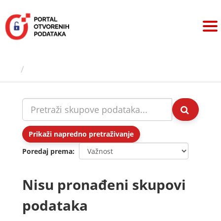
Preskoči
na
sadržaj
Skupovi podаtаkа
Prikaži napredno pretraživanje
Poredaj prema
Nisu pronađeni skupovi
podataka