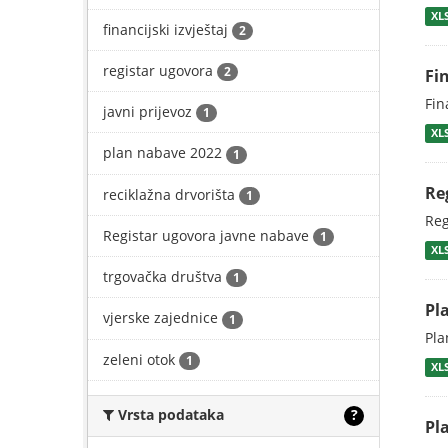
XL
financijski izvještaj
2
registar ugovora
2
Fi
Fin
javni prijevoz
1
XL
plan nabave 2022
1
Re
reciklažna drvorišta
1
Reg
Registar ugovora javne nabave
1
XL
trgovačka društva
1
Pl
vjerske zajednice
1
Pla
zeleni otok
1
XL
Vrsta podataka
?
Pl