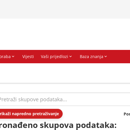
rikaži napredno pretraživanje
Po
ronađeno skupova podataka: