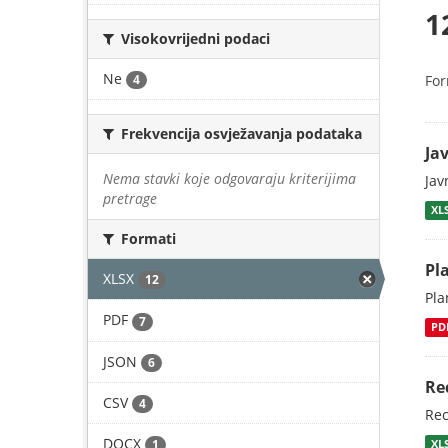
1
Visokovrijedni podaci
Ne
4
For
Frekvencija osvježavanja podataka
Ja
Nema stavki koje odgovaraju kriterijima
Jav
pretrage
XL
Formati
Pl
XLSX
12
Pla
PDF
7
PD
JSON
6
Re
CSV
4
Rec
DOCX
1
XL