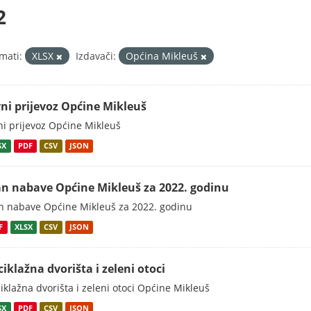
2
mati:
XLSX
Izdavači:
Općina Mikleuš
vni prijevoz Općine Mikleuš
ni prijevoz Općine Mikleuš
SX
PDF
CSV
JSON
an nabave Općine Mikleuš za 2022. godinu
n nabave Općine Mikleuš za 2022. godinu
F
XLSX
CSV
JSON
ciklažna dvorišta i zeleni otoci
iklažna dvorišta i zeleni otoci Općine Mikleuš
SX
PDF
CSV
JSON