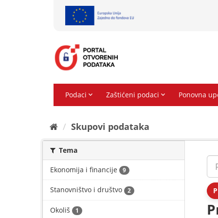
Preskoči
na
sadržaj
Skupovi podаtаkа
Tema
Ekonomija i financije
9
Stanovništvo i društvo
P
2
P
Okoliš
1