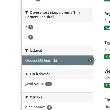
Otvorenost skupa prema Tim
Re
Berners-Lee skali
Reg
3
5
XL
2
2
Tr
Trg
Izdavači
XL
Općina Mikleuš
12
Vj
Tip izdavača
Vje
Javni sektor
12
XL
Oznake
Fi
Fin
plan nabave
4