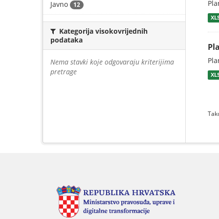
Pla
Javno
12
XL
Kategorija visokovrijednih
podataka
Pl
Pla
Nema stavki koje odgovaraju kriterijima
pretrage
XL
Tako