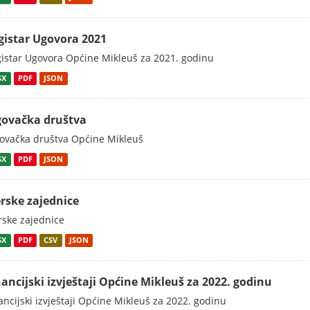
gistar Ugovora 2021
istar Ugovora Općine Mikleuš za 2021. godinu
SX
PDF
JSON
govačka društva
ovačka društva Općine Mikleuš
SX
PDF
JSON
erske zajednice
rske zajednice
SX
PDF
CSV
JSON
nancijski izvještaji Općine Mikleuš za 2022. godinu
ancijski izvještaji Općine Mikleuš za 2022. godinu