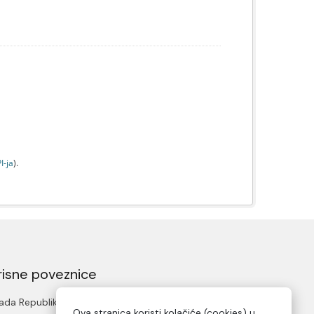
I-jа
).