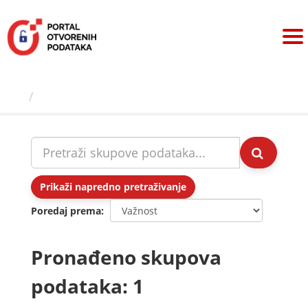
Preskoči
na
sadržaj
Skupovi podаtаkа
Prikaži napredno pretraživanje
Poredaj prema
Pronađeno skupova
podataka: 1