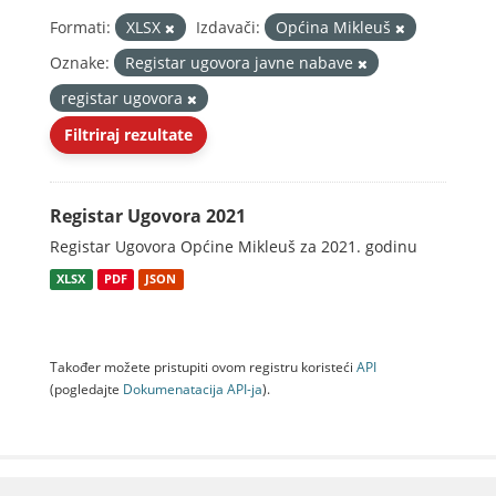
Formati:
XLSX
Izdavači:
Općina Mikleuš
Oznake:
Registar ugovora javne nabave
registar ugovora
Filtriraj rezultate
Registar Ugovora 2021
Registar Ugovora Općine Mikleuš za 2021. godinu
XLSX
PDF
JSON
Također možete pristupiti ovom registru koristeći
API
(pogledajte
Dokumenаtаcijа API-jа
).