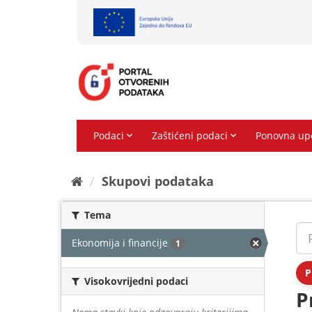
Preskoči
na
sadržaj
Skupovi podаtаkа
Tema
Ekonomija i financije
1
P
Visokovrijedni podaci
P