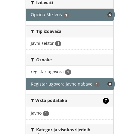
Izdavači
Općina Mikleuš
1
Tip izdavača
Javni sektor
1
Oznake
registar ugovora
1
Registar ugovora javne nabave
1
Vrsta podataka
?
Javno
1
Kategorija visokovrijednih