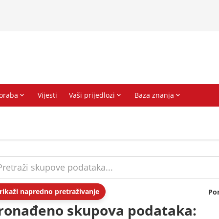
rikaži napredno pretraživanje
Po
ronađeno skupova podataka: