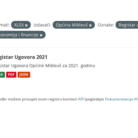
mati:
XLSX
Izdavači:
Općina Mikleuš
Oznake:
Registar
konomija i financije
gistar Ugovora 2021
istar Ugovora Općine Mikleuš za 2021. godinu
SX
PDF
JSON
đer možete pristupiti ovom registru koristeći
API
(pogledajte
Dokumenаtаcijа AP