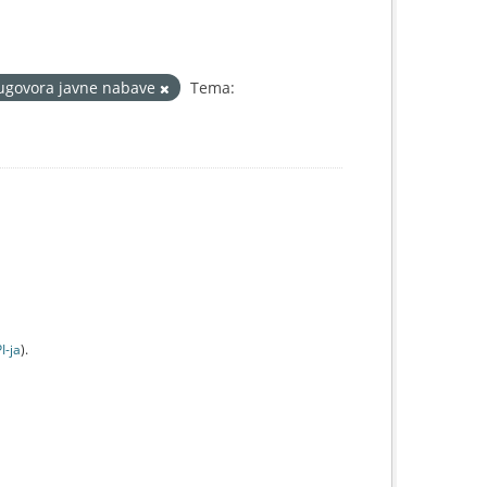
 ugovora javne nabave
Tema:
I-jа
).