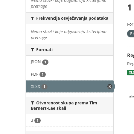
Nema stavki koje odgovaraju kriterijima
1
pretrage
Frekvencija osvježavanja podataka
For
Nema stavki koje odgovaraju kriterijima
E
pretrage
Formati
Re
JSON
1
Reg
XL
PDF
1
XLSX
1
Tako
Otvorenost skupa prema Tim
Berners-Lee skali
3
1