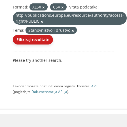
Formati:
XLSX
CSV
Vrsta podataka:
http://publications.europa.eu/resource/authority/access-
right/PUBLIC
Tema:
Stanovništvo i društvo
Filtriraj rezultate
Please try another search.
Također možete pristupiti ovom registru koristeći
API
(pogledajte
Dokumenаtаcijа API-jа
).