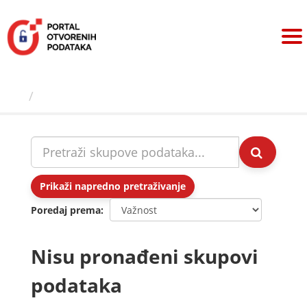
Preskoči
na
sadržaj
Skupovi podаtаkа
Prikaži napredno pretraživanje
Poredaj prema
Nisu pronađeni skupovi
podataka